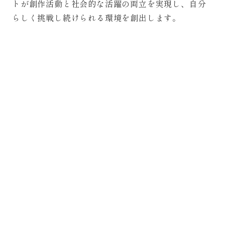
トが創作活動と社会的な活躍の両立を実現し、自分
らしく挑戦し続けられる環境を創出します。
Artist Thinking®︎
（商標登録中）
経営コンサルティング
全社戦略から各機能戦略まで一貫した支援に加え、
コーポレート・ブランディングや人事戦略、組織エ
ンゲージメントの醸成やコミュニティ戦略の設計な
ど、企業経営に関わる幅広い領域をサポートしま
す。